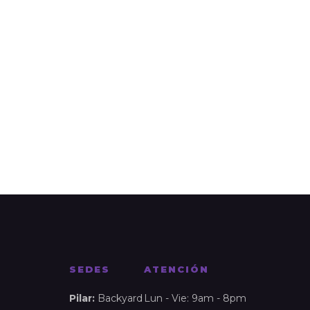
SEDES
ATENCIÓN
Pilar:
Backyard
Lun - Vie: 9am - 8pm